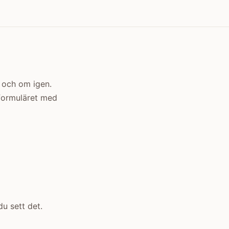
m och om igen.
 formuläret med
du sett det.