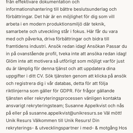
från effektivare dokumentation och
informationshantering till bättre beslutsunderlag och
förbättringar. Det här är en möjlighet för dig som vill
arbeta i en modern produktionsmiljö där teknik,
samarbete och utveckling står i fokus. Här får du vara
med och påverka, driva förbättringar och bidra till
framtidens industri. Ansök redan idag! Ansökan Passar du
in på ovanstående profil, tveka inte att ansöka redan idag!
Glöm inte att motivera så utförligt som möjligt varför just
du är lämplig för denna tjänst och att uppdatera dina
uppgifter i ditt CV. Sök tjänsten genom att klicka på ansök
och registrera dig i vår databas, detta för att följa
riktlinjerna som gäller för GDPR. För frågor gällande
tjänsten eller rekryteringsprocessen vänligen kontakta
ansvarigt rekryteringsteam; Susanne Appelkvist och nås
på eller på susanne.appelkvist@unikresurs.se Väl mött!
Unik Resurs Välkommen till Unik Resurs! Din
rekryterings- & utvecklingspartner i med- & motgång Hos