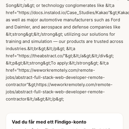
Song&lt;/a&gt; or technology conglomerates like &lt;a
href="https://docs.instalod.io/Case_Studies/Kakao"&gt;Kakao
as well as major automotive manufacturers such as Ford
and Daimler, and aerospace and defense companies like
&lt;strong&gt;&lt;/strong&gt; utilizing our solutions for
training and simulation — our products are trusted across
industries.&lt;br&gt;&lt;/p&gt; &lt;a
href="https://theabstract.co/"&gt;&lt;/a&gt;&lt;/div&gt;
&lt;p&gt;&lt;strong&gt;To apply:&lt;/strong&gt; &lt;a
href="https://weworkremotely.com/remote-
jobs/abstract-full-stack-web-developer-remote-
contractor"&gt;https://weworkremotely.com/remote-
jobs/abstract-full-stack-web-developer-remote-
contractor&lt;/a&gt;&lt;/p&gt;
Vad du får med ett Findigo-konto