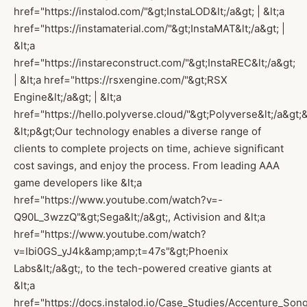
href="https://instalod.com/"&gt;InstaLOD&lt;/a&gt; | &lt;a
href="https://instamaterial.com/"&gt;InstaMAT&lt;/a&gt; |
&lt;a
href="https://instareconstruct.com/"&gt;InstaREC&lt;/a&gt;
| &lt;a href="https://rsxengine.com/"&gt;RSX
Engine&lt;/a&gt; | &lt;a
href="https://hello.polyverse.cloud/"&gt;Polyverse&lt;/a&gt;&
&lt;p&gt;Our technology enables a diverse range of
clients to complete projects on time, achieve significant
cost savings, and enjoy the process. From leading AAA
game developers like &lt;a
href="https://www.youtube.com/watch?v=-
Q90L_3wzzQ"&gt;Sega&lt;/a&gt;, Activision and &lt;a
href="https://www.youtube.com/watch?
v=Ibi0GS_yJ4k&amp;amp;t=47s"&gt;Phoenix
Labs&lt;/a&gt;, to the tech-powered creative giants at
&lt;a
href="https://docs.instalod.io/Case_Studies/Accenture_Son