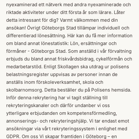
nyexaminerad ett nätverk med andra nyexaminerade och
riktade aktiviteter under ditt första år som lärare. Låter
detta intressant för dig? Varmt välkommen med din
ansökan! Övrigt Göteborgs Stad tillämpar individuell och
differentierad lönesättning. Här kan du få mer information
om bland annat lönestatistik: Lön, ersättningar och
förmåner - Göteborgs Stad. Som anställd i vår förvaltning
erbjuds du bland annat friskvårdsbidrag, cykelförmån och
medarbetarstöd. Enligt Skollagen ska utdrag ur polisens
belastningsregister uppvisas av personer innan de
anställs inom förskoleverksamhet, skola och
skolbarnomsorg. Detta beställer du på Polisens hemsida.
Inför denna rekrytering har vi tagit ställning till
rekryteringskanaler och därför undanber vi oss
ytterligare erbjudanden om kompetensförmedling,
annonserings- och rekryteringshjälp. Vi tar endast emot
ansökningar via vårt rekryteringssystem i enlighet med
GDPR. Om oss Vi skapar framtiden i Göteborg – en