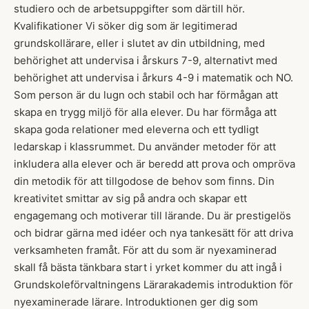
studiero och de arbetsuppgifter som därtill hör.
Kvalifikationer Vi söker dig som är legitimerad
grundskollärare, eller i slutet av din utbildning, med
behörighet att undervisa i årskurs 7-9, alternativt med
behörighet att undervisa i årkurs 4-9 i matematik och NO.
Som person är du lugn och stabil och har förmågan att
skapa en trygg miljö för alla elever. Du har förmåga att
skapa goda relationer med eleverna och ett tydligt
ledarskap i klassrummet. Du använder metoder för att
inkludera alla elever och är beredd att prova och ompröva
din metodik för att tillgodose de behov som finns. Din
kreativitet smittar av sig på andra och skapar ett
engagemang och motiverar till lärande. Du är prestigelös
och bidrar gärna med idéer och nya tankesätt för att driva
verksamheten framåt. För att du som är nyexaminerad
skall få bästa tänkbara start i yrket kommer du att ingå i
Grundskoleförvaltningens Lärarakademis introduktion för
nyexaminerade lärare. Introduktionen ger dig som