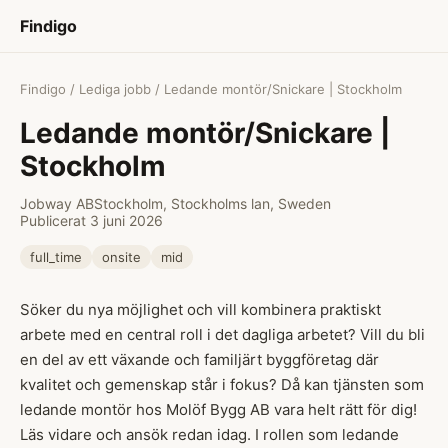
Findigo
Findigo
/
Lediga jobb
/ Ledande montör/Snickare | Stockholm
Ledande montör/Snickare |
Stockholm
Jobway AB
Stockholm, Stockholms lan, Sweden
Publicerat 3 juni 2026
full_time
onsite
mid
Söker du nya möjlighet och vill kombinera praktiskt
arbete med en central roll i det dagliga arbetet? Vill du bli
en del av ett växande och familjärt byggföretag där
kvalitet och gemenskap står i fokus? Då kan tjänsten som
ledande montör hos Molöf Bygg AB vara helt rätt för dig!
Läs vidare och ansök redan idag. I rollen som ledande