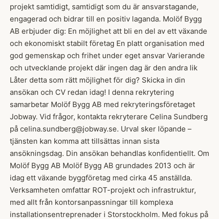
projekt samtidigt, samtidigt som du är ansvarstagande,
engagerad och bidrar till en positiv laganda. Molöf Bygg
AB erbjuder dig: En möjlighet att bli en del av ett växande
och ekonomiskt stabilt företag En platt organisation med
god gemenskap och frihet under eget ansvar Varierande
och utvecklande projekt där ingen dag är den andra lik
Låter detta som rätt möjlighet för dig? Skicka in din
ansökan och CV redan idag! I denna rekrytering
samarbetar Molöf Bygg AB med rekryteringsföretaget
Jobway. Vid frågor, kontakta rekryterare Celina Sundberg
på celina.sundberg@jobway.se. Urval sker löpande –
tjänsten kan komma att tillsättas innan sista
ansökningsdag. Din ansökan behandlas konfidentiellt. Om
Molöf Bygg AB Molöf Bygg AB grundades 2013 och är
idag ett växande byggföretag med cirka 45 anställda.
Verksamheten omfattar ROT-projekt och infrastruktur,
med allt från kontorsanpassningar till komplexa
installationsentreprenader i Storstockholm. Med fokus på