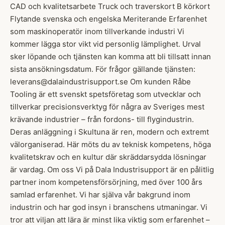
CAD och kvalitetsarbete Truck och traverskort B körkort
Flytande svenska och engelska Meriterande Erfarenhet
som maskinoperatör inom tillverkande industri Vi
kommer lägga stor vikt vid personlig lämplighet. Urval
sker löpande och tjänsten kan komma att bli tillsatt innan
sista ansökningsdatum. För frågor gällande tjänsten:
leverans@dalaindustrisupport.se Om kunden Råbe
Tooling är ett svenskt spetsföretag som utvecklar och
tillverkar precisionsverktyg för några av Sveriges mest
krävande industrier – från fordons- till flygindustrin.
Deras anläggning i Skultuna är ren, modern och extremt
välorganiserad. Här möts du av teknisk kompetens, höga
kvalitetskrav och en kultur där skräddarsydda lösningar
är vardag. Om oss Vi på Dala Industrisupport är en pålitlig
partner inom kompetensförsörjning, med över 100 års
samlad erfarenhet. Vi har själva vår bakgrund inom
industrin och har god insyn i branschens utmaningar. Vi
tror att viljan att lära är minst lika viktig som erfarenhet –