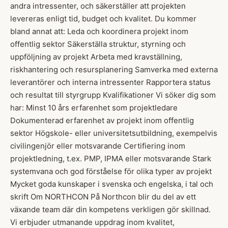
andra intressenter, och säkerställer att projekten
levereras enligt tid, budget och kvalitet. Du kommer
bland annat att: Leda och koordinera projekt inom
offentlig sektor Säkerställa struktur, styrning och
uppföljning av projekt Arbeta med kravställning,
riskhantering och resursplanering Samverka med externa
leverantörer och interna intressenter Rapportera status
och resultat till styrgrupp Kvalifikationer Vi söker dig som
har: Minst 10 års erfarenhet som projektledare
Dokumenterad erfarenhet av projekt inom offentlig
sektor Högskole- eller universitetsutbildning, exempelvis
civilingenjör eller motsvarande Certifiering inom
projektledning, t.ex. PMP, IPMA eller motsvarande Stark
systemvana och god förståelse för olika typer av projekt
Mycket goda kunskaper i svenska och engelska, i tal och
skrift Om NORTHCON På Northcon blir du del av ett
växande team där din kompetens verkligen gör skillnad.
Vi erbjuder utmanande uppdrag inom kvalitet,