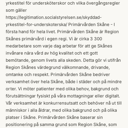
yrkestitel för undersköterskor och vilka övergångsregler
som gäller
https://legitimation.socialstyrelsen.se/skyddad-
yrkestitel-for-underskoterska/ Primärvården Skåne - I
första hand för hela livet. Primärvården Skåne är Region
Skånes primärvård i egen regi. Vi är cirka 3 300
medarbetare som varje dag arbetar för att ge Skånes
invånare nära vård av hög kvalitet och ett gott
bemötande, genom livets alla skeden. Detta gör vi utifrån
Region Skånes värdegrund välkomnande, drivande,
omtanke och respekt. Primärvården Skåne bedriver
verksamhet över hela Skåne, både i städer och på mindre
orter. Vi möter patienter med olika behov, bakgrund och
förutsättningar fysiskt på våra mottagningar eller digitalt.
Vår verksamhet är konkurrensutsatt och behöver nå ut till
människor i alla åldrar, med olika bakgrund och på olika
platser i Skåne. Primärvården Skåne baserar sin
positionering på samma grund som Region Skåne, som