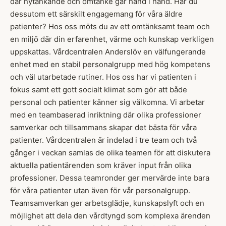
där nytänkande och omtanke går hand i hand. Har du
dessutom ett särskilt engagemang för våra äldre
patienter? Hos oss möts du av ett omtänksamt team och
en miljö där din erfarenhet, värme och kunskap verkligen
uppskattas. Vårdcentralen Anderslöv en välfungerande
enhet med en stabil personalgrupp med hög kompetens
och väl utarbetade rutiner. Hos oss har vi patienten i
fokus samt ett gott socialt klimat som gör att både
personal och patienter känner sig välkomna. Vi arbetar
med en teambaserad inriktning där olika professioner
samverkar och tillsammans skapar det bästa för våra
patienter. Vårdcentralen är indelad i tre team och två
gånger i veckan samlas de olika teamen för att diskutera
aktuella patientärenden som kräver input från olika
professioner. Dessa teamronder ger mervärde inte bara
för våra patienter utan även för vår personalgrupp.
Teamsamverkan ger arbetsglädje, kunskapslyft och en
möjlighet att dela den vårdtyngd som komplexa ärenden