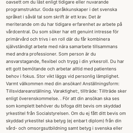
oavsett om du läst enligt tidigare eller nuvarande
programstruktur. Goda språkkunskaper i det svenska
språket i såväl tal som skrift är ett krav. Det är
meriterande om du har tidigare erfarenhet av arbete på
vårdcentral. Du som söker har ett genuint intresse för
primärvård och trivs i en roll där du får kombinera
självständigt arbete med nära samarbete tillsammans
med andra professioner. Som person är du
ansvarstagande, flexibel och trygg i din yrkesroll. Du har
ett gott bemötande och arbetar alltid med patientens
behov i fokus. Stor vikt läggs vid personlig lämplighet.
Varmt välkommen med din ansökan! Anställningsform:
Tillsvidareanställning. Varaktighet:, tillträde: Tillträde sker
enligt överenskommelse. . För att din ansökan ska ses
som komplett behöver du bifoga ditt bevis om skyddad
yrkestitel från Socialstyrelsen. Om du ej fått ditt bevis om
skyddad yrkestitel ska betyg (ej enbart diplom) från din
vård- och omsorgsutbildning samt betyg i svenska eller