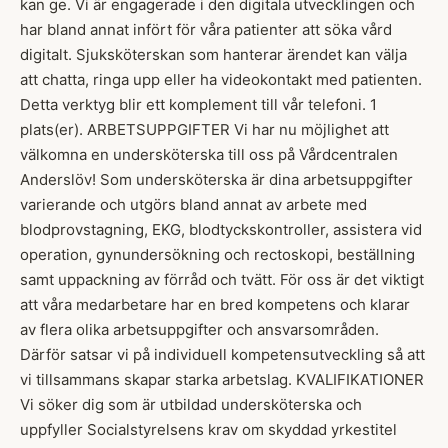
kan ge. Vi är engagerade i den digitala utvecklingen och
har bland annat infört för våra patienter att söka vård
digitalt. Sjuksköterskan som hanterar ärendet kan välja
att chatta, ringa upp eller ha videokontakt med patienten.
Detta verktyg blir ett komplement till vår telefoni. 1
plats(er). ARBETSUPPGIFTER Vi har nu möjlighet att
välkomna en undersköterska till oss på Vårdcentralen
Anderslöv! Som undersköterska är dina arbetsuppgifter
varierande och utgörs bland annat av arbete med
blodprovstagning, EKG, blodtyckskontroller, assistera vid
operation, gynundersökning och rectoskopi, beställning
samt uppackning av förråd och tvätt. För oss är det viktigt
att våra medarbetare har en bred kompetens och klarar
av flera olika arbetsuppgifter och ansvarsområden.
Därför satsar vi på individuell kompetensutveckling så att
vi tillsammans skapar starka arbetslag. KVALIFIKATIONER
Vi söker dig som är utbildad undersköterska och
uppfyller Socialstyrelsens krav om skyddad yrkestitel