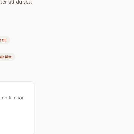
ter att du sett
till
ir läst
ch klickar