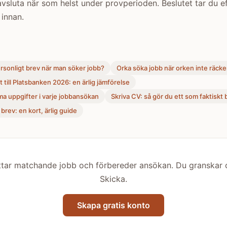
avsluta när som helst under provperioden. Beslutet tar du ef
 innan.
sonligt brev när man söker jobb?
Orka söka jobb när orken inte räcker 
t till Platsbanken 2026: en ärlig jämförelse
mma uppgifter i varje jobbansökan
Skriva CV: så gör du ett som faktiskt bl
 brev: en kort, ärlig guide
ittar matchande jobb och förbereder ansökan. Du granskar o
Skicka.
Skapa gratis konto