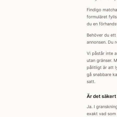
Findigo matcha
formuläret fyll
du en förhandsv
Behöver du ett 
annonsen. Du re
Vi påstår inte 
utan gränser. 
pålitligt är att
gå snabbare ka
satt.
Är det säkert 
Ja. I gransknin
exakt vad som s