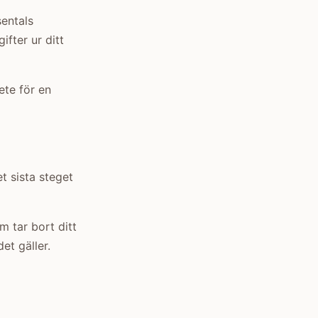
sentals
ifter ur ditt
ete för en
et sista steget
m tar bort ditt
det gäller.