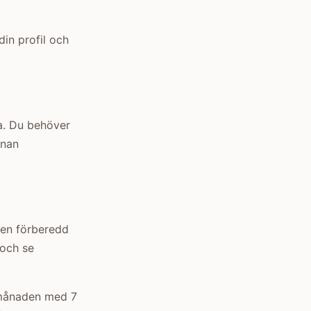
din profil och
a. Du behöver
nnan
e en förberedd
 och se
i månaden med 7