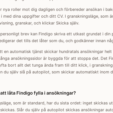
r nya roller mot dig dagligen och förbereder ansökan i ba
s i med dina uppgifter och ditt CV. I granskningsläge, som ä
isning, granskar, och klickar Skicka själv.
personligt brev kan Findigo skriva ett utkast grundat i din 
digerar det tills det låter som du, och godkänner innan nå
att en automatisk tjänst skickar hundratals ansökningar hel
Många ansökningssidor är byggda för att stoppa det. Det Fi
 lyfta bort allt det tunga ända fram till ditt klick, i granskning
n du själv slå på autopilot, som skickar automatiskt inom 
att låta Findigo fylla i ansökningar?
gsläge, som är standard, har du sista ordet: inget skickas ut
kickas. Slår du själv på autopilot skickas ansökningar aut