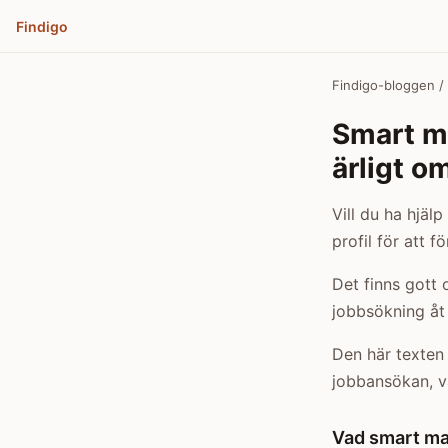
Findigo
Findigo-bloggen
/
Smart m
ärligt o
Vill du ha hjäl
profil för att 
Det finns gott 
jobbsökning åt 
Den här texten 
jobbansökan, va
Vad smart mat