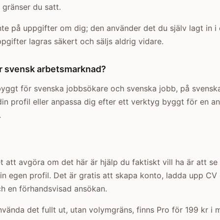
e gränser du satt.
inte på uppgifter om dig; den använder det du själv lagt in i 
pgifter lagras säkert och säljs aldrig vidare.
ör svensk arbetsmarknad?
 byggt för svenska jobbsökare och svenska jobb, på svensk
din profil eller anpassa dig efter ett verktyg byggt för en a
.
t att avgöra om det här är hjälp du faktiskt vill ha är att s
n egen profil. Det är gratis att skapa konto, ladda upp CV
h en förhandsvisad ansökan.
nvända det fullt ut, utan volymgräns, finns Pro för 199 kr 