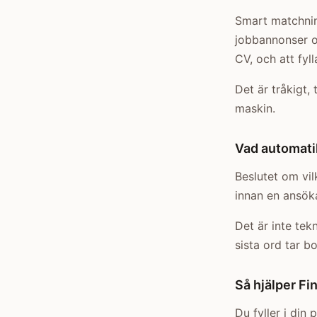
Smart matchnin
jobbannonser oc
CV, och att fyl
Det är tråkigt,
maskin.
Vad automatik
Beslutet om vilk
innan en ansöka
Det är inte tek
sista ord tar bo
Så hjälper Fi
Du fyller i din