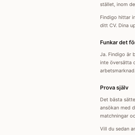
stället, inom d
Findigo hittar 
ditt CV. Dina up
Funkar det f
Ja. Findigo är
inte översätta 
arbetsmarknad
Prova själv
Det bästa sätte
ansökan med di
matchningar oc
Vill du sedan a