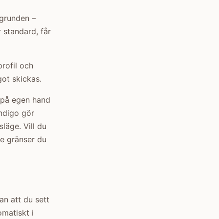
kgrunden –
r standard, får
profil och
got skickas.
t på egen hand
ndigo gör
släge. Vill du
de gränser du
an att du sett
omatiskt i