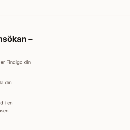
nsökan –
er Findigo din
la din
d i en
nsen.