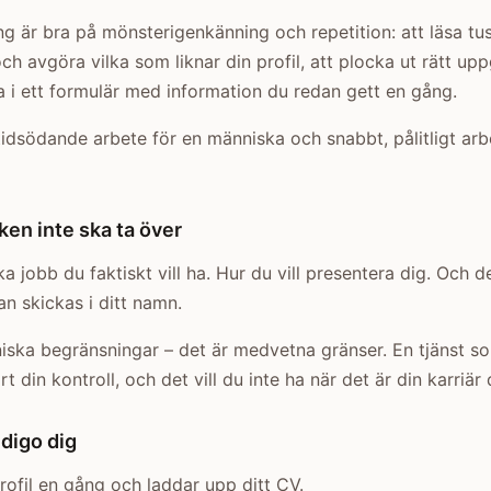
g är bra på mönsterigenkänning och repetition: att läsa tu
h avgöra vilka som liknar din profil, att plocka ut rätt uppg
la i ett formulär med information du redan gett en gång.
 tidsödande arbete för en människa och snabbt, pålitligt arb
en inte ska ta över
a jobb du faktiskt vill ha. Hur du vill presentera dig. Och d
n skickas i ditt namn.
niska begränsningar – det är medvetna gränser. En tjänst so
rt din kontroll, och det vill du inte ha när det är din karriär 
ndigo dig
 profil en gång och laddar upp ditt CV.