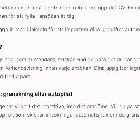
il med namn, e-post och telefon, och ladda upp ditt CV. Fin
en för att fylla i ansökan åt dig.
ga in med LinkedIn för att importera dina uppgifter automa
?
gsläge, som är standard, skickar Findigo bara det du har g
n förhandsvisning innan varje ansökan. Dina uppgifter lagr
d tredje part.
: granskning eller autopilot
ge tar vi bort det repetitiva, inte ditt omdöme. Vill du gå 
topilot, som skickar ansökningar automatiskt inom de gränse