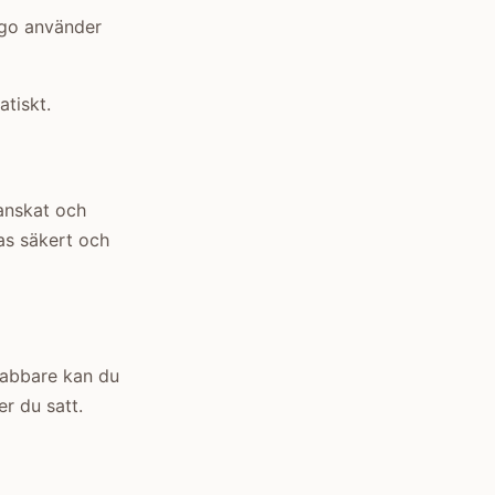
digo använder
tiskt.
ranskat och
as säkert och
snabbare kan du
r du satt.