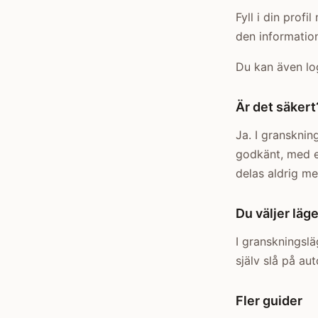
Fyll i din prof
den information
Du kan även log
Är det säkert
Ja. I gransknin
godkänt, med e
delas aldrig me
Du väljer läge
I granskningslä
själv slå på au
Fler guider