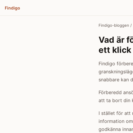
Findigo
Findigo-bloggen
/
Vad är 
ett klick
Findigo förbere
granskningsläge
snabbare kan du
Förberedd ansö
att ta bort din 
I stället för at
information om 
godkänna innan