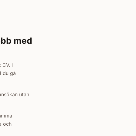
jobb med
 CV. I
l du gå
bansökan utan
 samma
a och