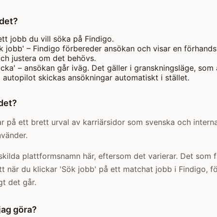
 det?
ett jobb du vill söka på Findigo.
ök jobb' – Findigo förbereder ansökan och visar en förhands
ch justera om det behövs.
icka' – ansökan går iväg. Det gäller i granskningsläge, som 
 autopilot skickas ansökningar automatiskt i stället.
det?
r på ett brett urval av karriärsidor som svenska och interna
nvänder.
enskilda plattformsnamn här, eftersom det varierar. Det som f
att när du klickar 'Sök jobb' på ett matchat jobb i Findigo, f
t det går.
jag göra?