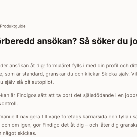
 Produktguide
förberedd ansökan? Så söker du 
der ansökan åt dig: formuläret fylls i med din profil och ditt
, som är standard, granskar du och klickar Skicka själv. Vil
 själv slå på autopilot.
kan är Findigos sätt att ta bort det själsdödande i en job
kontroll.
t manuellt navigera till varje företags karriärsida och fylla i
och om igen, gör Findigo det åt dig – och låter dig gransk
 något skickas.